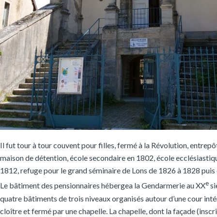
Il fut tour à tour couvent pour filles, fermé à la Révolution, entrepô
maison de détention, école secondaire en 1802, école ecclésiasti
1812, refuge pour le grand séminaire de Lons de 1826 à 1828 puis
e
Le bâtiment des pensionnaires hébergea la Gendarmerie au XX
si
quatre bâtiments de trois niveaux organisés autour d’une cour int
cloître et fermé par une chapelle. La chapelle, dont la façade (inscri