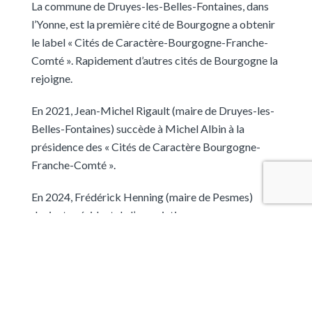
La commune de Druyes-les-Belles-Fontaines, dans
l’Yonne, est la première cité de Bourgogne a obtenir
le label « Cités de Caractère-Bourgogne-Franche-
Comté ». Rapidement d’autres cités de Bourgogne la
rejoigne.
En 2021, Jean-Michel Rigault (maire de Druyes-les-
Belles-Fontaines) succède à Michel Albin à la
présidence des « Cités de Caractère Bourgogne-
Franche-Comté ».
En 2024, Frédérick Henning (maire de Pesmes)
devient président de l’association.
Aujourd’hui le réseau compte 65 communes rurales
sur l’ensemble du territoire régional, dont 26 sont
situées en Bourgogne.