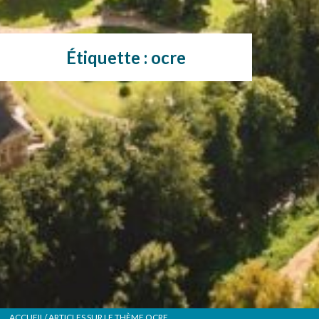
Étiquette :
ocre
ACCUEIL
/ ARTICLES SUR LE THÈME
OCRE