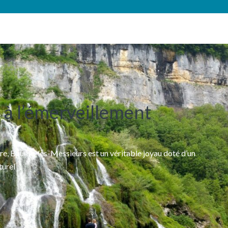
 à l’émerveillement
ire, Baume-les-Messieurs est un véritable joyau doté d’un
turel