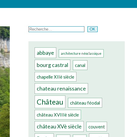
Rechercher
OK
abbaye
architecture néoclassique
bourg castral
canal
chapelle XIIè siècle
chateau renaissance
Château
château féodal
château XVIIIè siècle
château XVè siècle
couvent