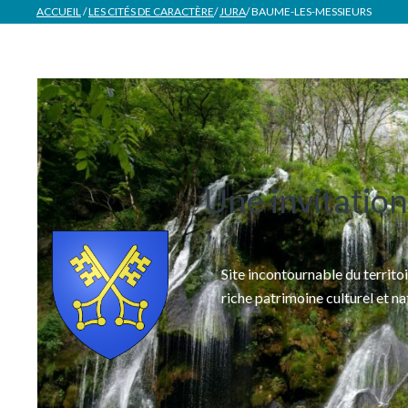
ACCUEIL
/
LES CITÉS DE CARACTÈRE
/
JURA
/
BAUME-LES-MESSIEURS
Une invitation
Site incontournable du territo
riche patrimoine culturel et na