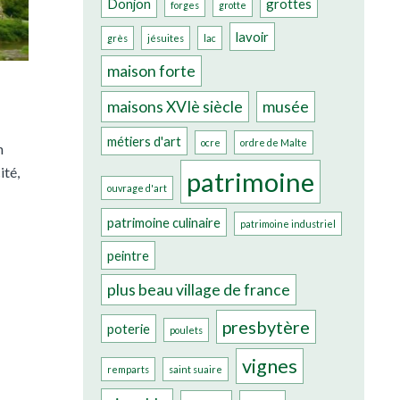
Donjon
grottes
forges
grotte
lavoir
grès
jésuites
lac
maison forte
maisons XVIè siècle
musée
métiers d'art
ocre
ordre de Malte
n
ité,
patrimoine
ouvrage d'art
patrimoine culinaire
patrimoine industriel
peintre
plus beau village de france
presbytère
poterie
poulets
vignes
remparts
saint suaire