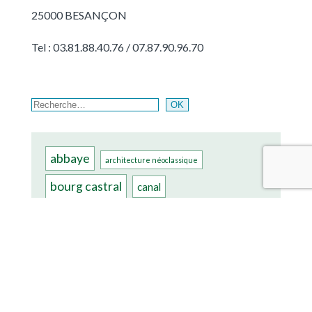
25000 BESANÇON
Tel : 03.81.88.40.76 / 07.87.90.96.70
Rechercher
OK
abbaye
architecture néoclassique
bourg castral
canal
chapelle XIIè siècle
Château
chateau renaissance
château féodal
château XVIIIè siècle
château XVè siècle
couvent
Donjon