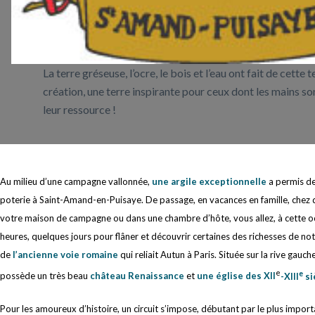
La terre gréseuse, l’ocre, le bois et l’eau ont fait de cette 
création, une terre inspirante pour ceux dont les mains s
leur ressource !
Au milieu d’une campagne vallonnée,
une argile exceptionnelle
a permis d
poterie à Saint-Amand-en-Puisaye. De passage, en vacances en famille, chez d
votre maison de campagne ou dans une chambre d’hôte, vous allez, à cette o
heures, quelques jours pour flâner et découvrir certaines des richesses de notr
de
l’ancienne voie romaine
qui reliait Autun à Paris. Située sur la rive gauche 
e
e
possède un très beau
château Renaissance
et
une église des XII
-XIII
si
Pour les amoureux d’histoire, un circuit s’impose, débutant par le plus impor