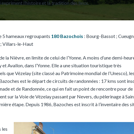
 expriment l’histoire et la tradition des lieux.
 de 5 hameaux regroupants
180 Bazochois
: Bourg-Bassot ; Cueugne
 Villars-le-Haut
 la Nièvre, en limite de celui de l’Yonne. A moins d’une demi-heur
t Avallon, dans l’Yonne. Elle a une situation touristique très
els que Vézelay (site classé au Patrimoine mondial de l’Unesco), le
azoches est le départ de circuits de randonnées : 17 kms sont insc
ade et de Randonnée, ce qui en fait un point de rencontre pour de
t sur la Voie de Vézelay passant par Nevers, du pèlerinage à Sain
mière étape. Depuis 1986, Bazoches est inscrit à l’inventaire des si
 les