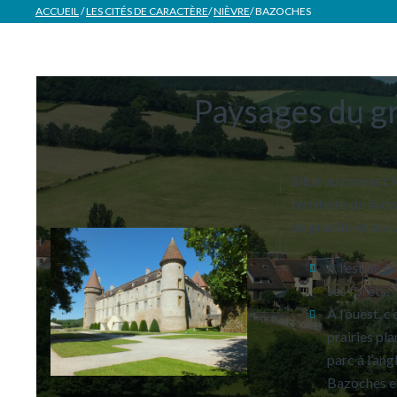
ACCUEIL
/
LES CITÉS DE CARACTÈRE
/
NIÈVRE
/
BAZOCHES
Paysages du gr
Situé au contact 
territoire de la 
du granite et du c
À l’est de l
ses forêts.
À l’ouest, 
prairies pl
parc à l’ang
Bazoches et