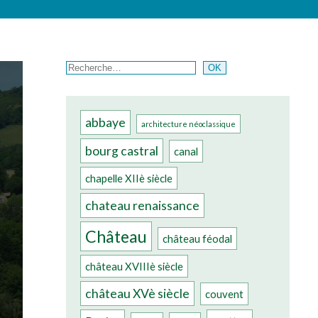
Rechercher
OK
abbaye
architecture néoclassique
bourg castral
canal
chapelle XIIè siècle
chateau renaissance
Château
château féodal
château XVIIIè siècle
château XVè siècle
couvent