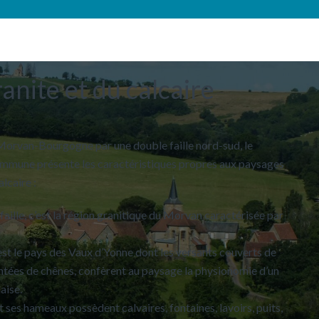
anite et du calcaire
Morvan-Bourgogne par une double faille nord-sud, le
commune présente les caractéristiques propres aux paysages
alcaire :
a faille, c’est la région granitique du Morvan caractérisée par
c’est le pays des Vaux d’Yonne dont les versants couverts de
antées de chênes, confèrent au paysage la physionomie d’un
laise.
 ses hameaux possèdent calvaires, fontaines, lavoirs, puits,