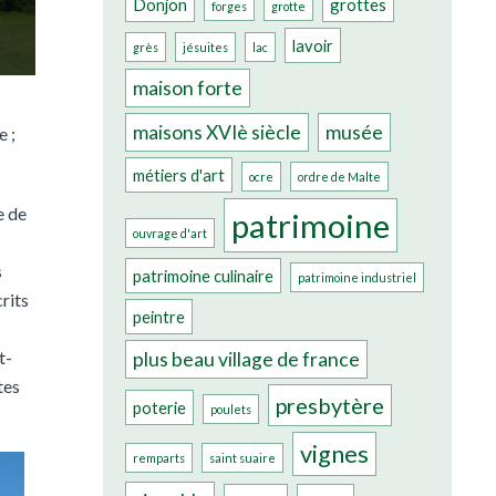
Donjon
grottes
forges
grotte
lavoir
grès
jésuites
lac
maison forte
maisons XVIè siècle
musée
 ;
métiers d'art
ocre
ordre de Malte
e de
patrimoine
ouvrage d'art
s
patrimoine culinaire
patrimoine industriel
rits
peintre
t-
plus beau village de france
tes
presbytère
poterie
poulets
vignes
remparts
saint suaire