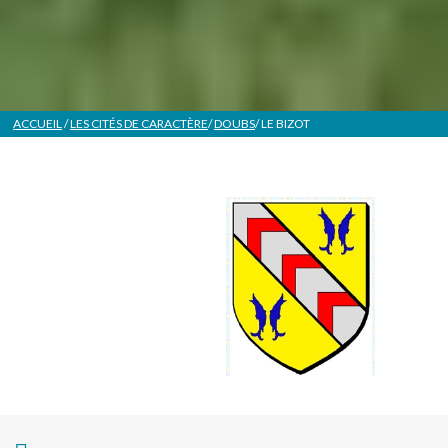
ACCUEIL
/
LES CITÉS DE CARACTÈRE
/
DOUBS
/
LE BIZOT