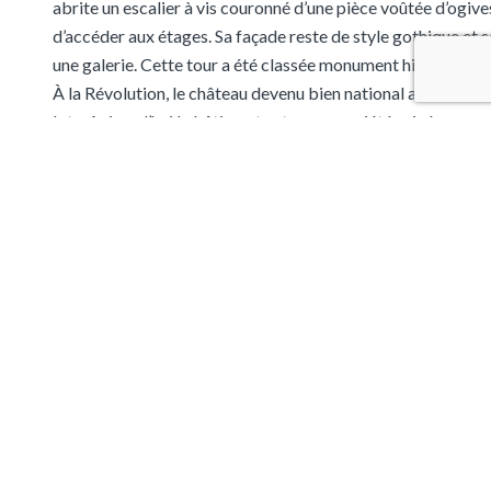
abrite un escalier à vis couronné d’une pièce voûtée d’ogiv
d’accéder aux étages. Sa façade reste de style gothique et 
une galerie. Cette tour a été classée monument historique 
À la Révolution, le château devenu bien national a été morce
lots. Aujourd’hui le bâtiment est une propriété privée.
L’église Saint-Symphorien