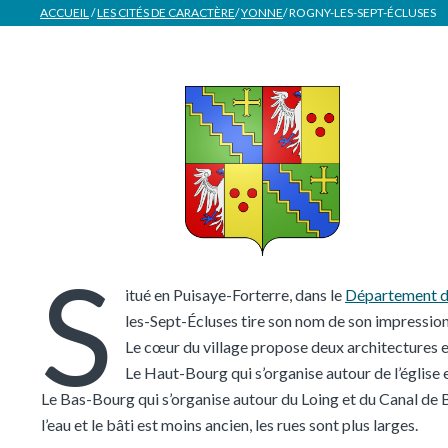
ACCUEIL
/
LES CITÉS DE CARACTÈRE
/
YONNE
/
ROGNY-LES-SEPT-ÉCLUSES
S
itué en Puisaye-Forterre, dans le
Département d
les-Sept-Écluses tire son nom de son impressio
Le cœur du village propose deux architectures e
Le Haut-Bourg qui s’organise autour de l’église et
Le Bas-Bourg qui s’organise autour du Loing et du Canal de B
l’eau et le bâti est moins ancien, les rues sont plus larges.