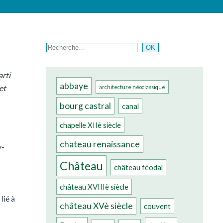
Rechercher
OK
arti
abbaye
et
architecture néoclassique
bourg castral
canal
chapelle XIIè siècle
chateau renaissance
y-
Château
château féodal
château XVIIIè siècle
lié à
château XVè siècle
couvent