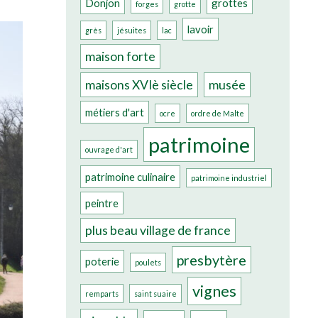
Donjon
grottes
forges
grotte
lavoir
grès
jésuites
lac
maison forte
maisons XVIè siècle
musée
métiers d'art
ocre
ordre de Malte
patrimoine
ouvrage d'art
patrimoine culinaire
patrimoine industriel
peintre
plus beau village de france
presbytère
poterie
poulets
vignes
remparts
saint suaire