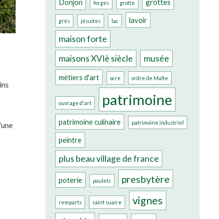
Donjon
grottes
forges
grotte
lavoir
grès
jésuites
lac
maison forte
maisons XVIè siècle
musée
métiers d'art
ocre
ordre de Malte
ins
patrimoine
s
ouvrage d'art
patrimoine culinaire
patrimoine industriel
’une
peintre
plus beau village de france
presbytère
poterie
poulets
vignes
remparts
saint suaire