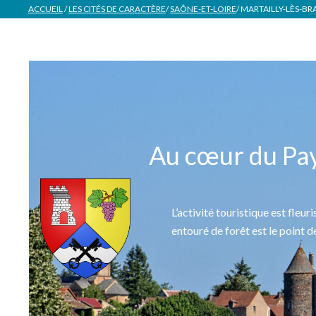
ACCUEIL
/
LES CITÉS DE CARACTÈRE
/
SAÔNE-ET-LOIRE
/
MARTAILLY-LÈS-B
Au cœur du Pays
L’activité touristique est fleur
entouré de forêt est le point