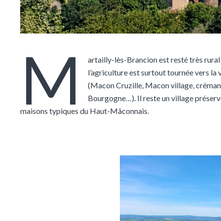
M
artailly-lès-Brancion est resté très rural
l’agriculture est surtout tournée vers la 
(Macon Cruzille, Macon village, créman
Bourgogne…). Il reste un village préser
maisons typiques du Haut-Mâconnais.