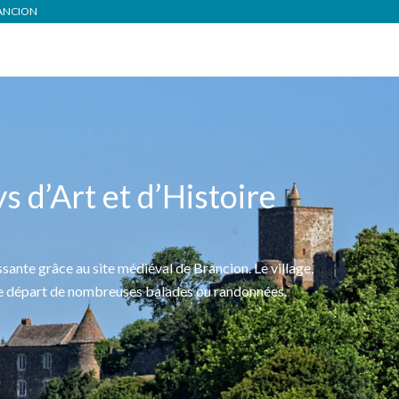
RANCION
 d’Art et d’Histoire
issante grâce au site médiéval de Brancion. Le village,
 de départ de nombreuses balades ou randonnées.