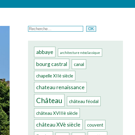
Rechercher
OK
abbaye
architecture néoclassique
bourg castral
canal
chapelle XIIè siècle
chateau renaissance
Château
château féodal
château XVIIIè siècle
château XVè siècle
couvent