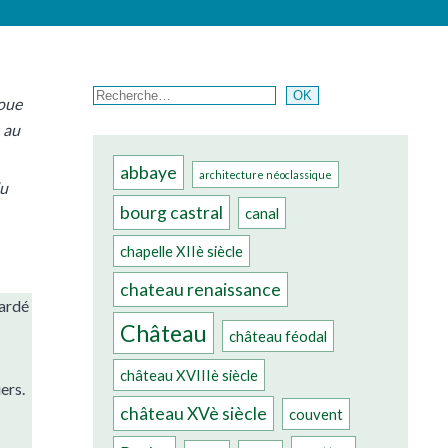
Rechercher
OK
roue
 au
abbaye
architecture néoclassique
du
bourg castral
canal
chapelle XIIè siècle
chateau renaissance
gardé
Château
château féodal
château XVIIIè siècle
ers.
château XVè siècle
couvent