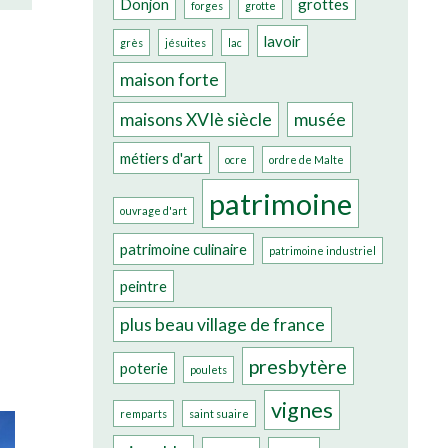
Donjon
grottes
forges
grotte
lavoir
grès
jésuites
lac
maison forte
maisons XVIè siècle
musée
métiers d'art
ocre
ordre de Malte
patrimoine
ouvrage d'art
patrimoine culinaire
patrimoine industriel
peintre
plus beau village de france
presbytère
poterie
poulets
vignes
remparts
saint suaire