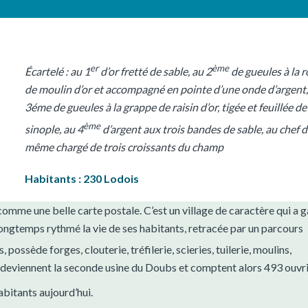
er
ème
Écartelé : au 1
d’or fretté de sable, au 2
de gueules à la 
de moulin d’or et accompagné en pointe d’une onde d’argent,
3éme de gueules à la grappe de raisin d’or, tigée et feuillée de
ème
sinople, au 4
d’argent aux trois bandes de sable, au chef 
même chargé de trois croissants du champ
Habitants : 230 Lodois
comme une belle carte postale. C’est un village de caractère qui a 
 longtemps rythmé la vie de ses habitants, retracée par un parcours
, possède forges, clouterie, tréfilerie, scieries, tuilerie, moulins,
ds deviennent la seconde usine du Doubs et comptent alors 493 ouvri
abitants aujourd’hui.