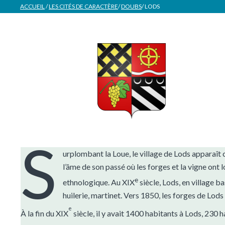
ACCUEIL
/
LES CITÉS DE CARACTÈRE
/
DOUBS
/
LODS
S
urplombant la Loue, le village de Lods apparaît 
l’âme de son passé où les forges et la vigne ont
e
ethnologique. Au XIX
siècle, Lods, en village bas
huilerie, martinet. Vers 1850, les forges de Lo
e
À la fin du XIX
siècle, il y avait 1400 habitants à Lods, 230 h