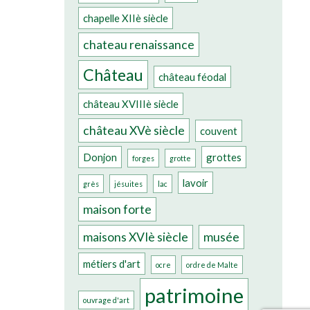
chapelle XIIè siècle
chateau renaissance
Château
château féodal
château XVIIIè siècle
château XVè siècle
couvent
Donjon
grottes
forges
grotte
lavoir
grès
jésuites
lac
maison forte
maisons XVIè siècle
musée
métiers d'art
ocre
ordre de Malte
patrimoine
ouvrage d'art