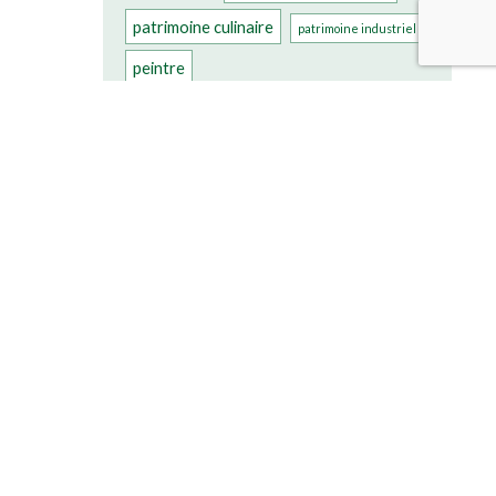
patrimoine culinaire
patrimoine industriel
peintre
plus beau village de france
presbytère
poterie
poulets
vignes
remparts
saint suaire
vignoble
Village
église
église gothique
église romane
église XIè siècle
église XVIIIè siècle
église XVIè siècle