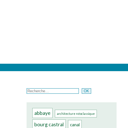
Rechercher
OK
abbaye
architecture néoclassique
bourg castral
canal