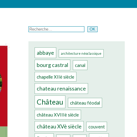
Rechercher
OK
abbaye
architecture néoclassique
bourg castral
canal
chapelle XIIè siècle
chateau renaissance
Château
château féodal
château XVIIIè siècle
château XVè siècle
couvent