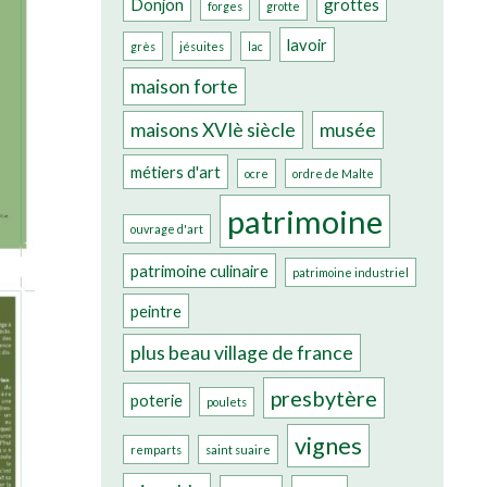
Donjon
grottes
forges
grotte
lavoir
grès
jésuites
lac
maison forte
maisons XVIè siècle
musée
métiers d'art
ocre
ordre de Malte
patrimoine
ouvrage d'art
patrimoine culinaire
patrimoine industriel
peintre
plus beau village de france
presbytère
poterie
poulets
vignes
remparts
saint suaire