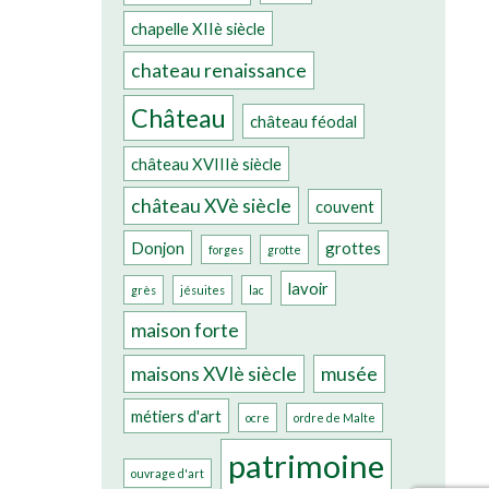
chapelle XIIè siècle
chateau renaissance
Château
château féodal
château XVIIIè siècle
château XVè siècle
couvent
Donjon
grottes
forges
grotte
lavoir
grès
jésuites
lac
maison forte
maisons XVIè siècle
musée
métiers d'art
ocre
ordre de Malte
patrimoine
ouvrage d'art