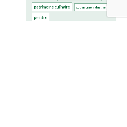
patrimoine culinaire
patrimoine industriel
peintre
plus beau village de france
presbytère
poterie
poulets
vignes
remparts
saint suaire
vignoble
Village
église
église gothique
église romane
église XIè siècle
église XVIIIè siècle
église XVIè siècle