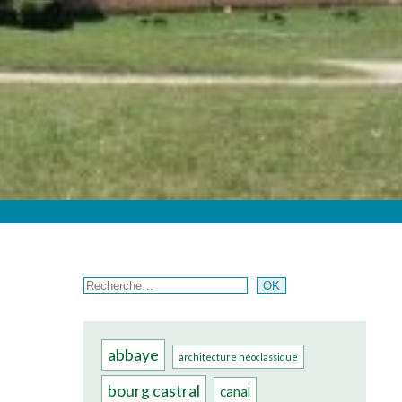
Rechercher
OK
abbaye
architecture néoclassique
bourg castral
canal