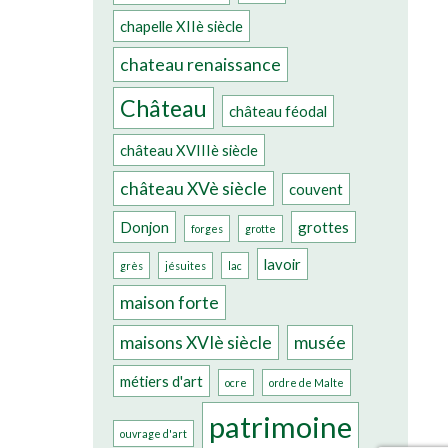
chapelle XIIè siècle
chateau renaissance
Château
château féodal
château XVIIIè siècle
château XVè siècle
couvent
Donjon
grottes
forges
grotte
lavoir
grès
jésuites
lac
maison forte
maisons XVIè siècle
musée
métiers d'art
ocre
ordre de Malte
patrimoine
ouvrage d'art