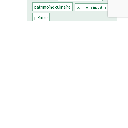
patrimoine culinaire
patrimoine industriel
peintre
plus beau village de france
presbytère
poterie
poulets
vignes
remparts
saint suaire
vignoble
Village
église
église gothique
église romane
église XIè siècle
église XVIIIè siècle
église XVIè siècle