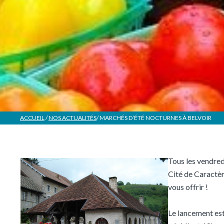
ACCUEIL
/
NOS ACTUALITÉS
/
MARCHÉS D’ÉTÉ NOCTURNES À BELVOIR
Tous les vendredi
Cité de Caractèr
vous offrir !
Le lancement est