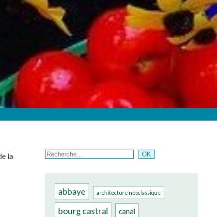
Rechercher
OK
de la
abbaye
architecture néoclassique
bourg castral
canal