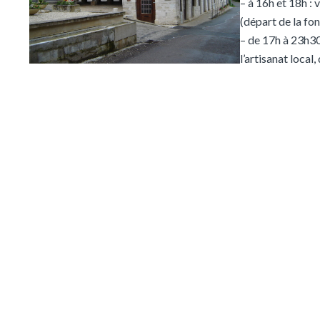
– à 16h et 18h : 
(départ de la fo
– de 17h à 23h30
l’artisanat local