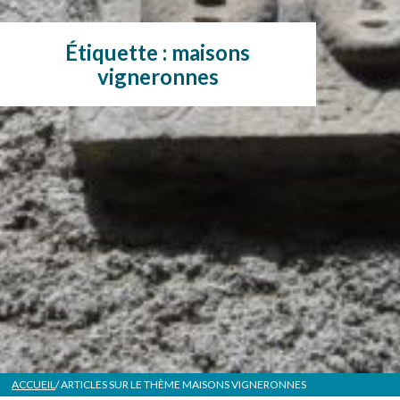
Étiquette :
maisons
vigneronnes
ACCUEIL
/ ARTICLES SUR LE THÈME
MAISONS VIGNERONNES