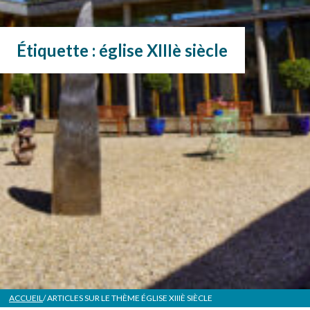
Étiquette :
église XIIIè siècle
ACCUEIL
/ ARTICLES SUR LE THÈME
ÉGLISE XIIIÈ SIÈCLE