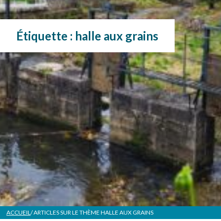
Étiquette :
halle aux grains
ACCUEIL
/ ARTICLES SUR LE THÈME
HALLE AUX GRAINS