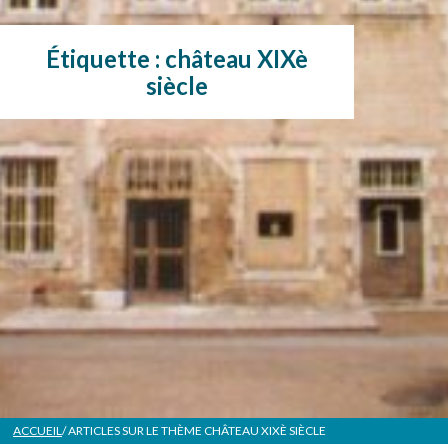
Étiquette :
château XIXè
siècle
ACCUEIL
/ ARTICLES SUR LE THÈME
CHÂTEAU XIXÈ SIÈCLE